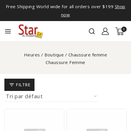
Free Shipping World wide for all orders over $199
Shop
now
0
Heures
/
Boutique
/
Chaussure femme
Chaussure Femme
FILTRE